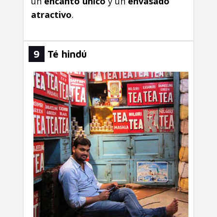
un
encanto único
y un
envasado
atractivo
.
9
Té hindú