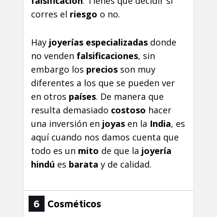
falsificación
. Tienes que decidir si
corres el
riesgo
o no.
Hay
joyerías especializadas
donde
no venden
falsificaciones
, sin
embargo los
precios
son muy
diferentes a los que se pueden ver
en otros
países
. De manera que
resulta demasiado
costoso
hacer
una inversión en
joyas
en la
India
, es
aquí cuando nos damos cuenta que
todo es un
mito
de que la
joyería
hindú
es
barata
y de calidad.
6
Cosméticos