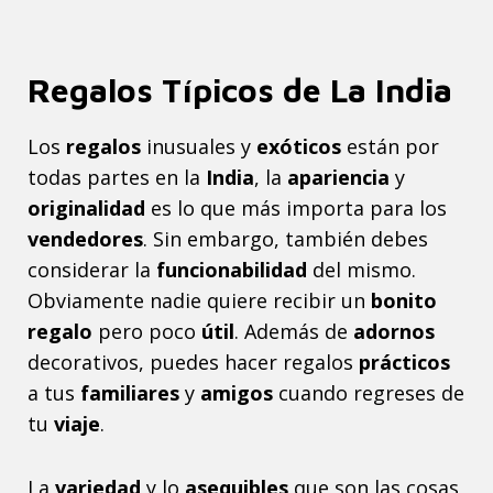
Regalos Típicos de La India
Los
regalos
inusuales y
exóticos
están por
todas partes en la
India
, la
apariencia
y
originalidad
es lo que más importa para los
vendedores
. Sin embargo, también debes
considerar la
funcionabilidad
del mismo.
Obviamente nadie quiere recibir un
bonito
regalo
pero poco
útil
. Además de
adornos
decorativos, puedes hacer regalos
prácticos
a tus
familiares
y
amigos
cuando regreses de
tu
viaje
.
La
variedad
y lo
asequibles
que son las cosas