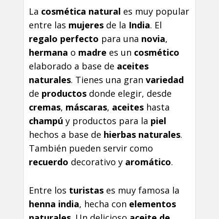
La
cosmética natural
es muy popular
entre las
mujeres
de la
India
. El
regalo perfecto
para una
novia
,
hermana
o
madre
es un
cosmético
elaborado a base de
aceites
naturales
. Tienes una gran
variedad
de
productos
donde elegir, desde
cremas
,
máscaras
,
aceites
hasta
champú
y productos para la
piel
hechos a base de
hierbas naturales
.
También pueden servir como
recuerdo
decorativo y
aromático
.
Entre los
turistas
es muy famosa la
henna india
, hecha con
elementos
naturales
. Un delicioso
aceite de